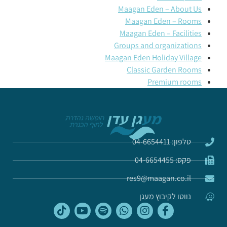
Maagan Eden – About Us
Maagan Eden – Rooms
Maagan Eden – Facilities
Groups and organizations
Maagan Eden Holiday Village
Classic Garden Rooms
Premium rooms
טלפון: 04-6654411
פקס: 04-6654455
res9@maagan.co.il
נווטו לקיבוץ מעגן