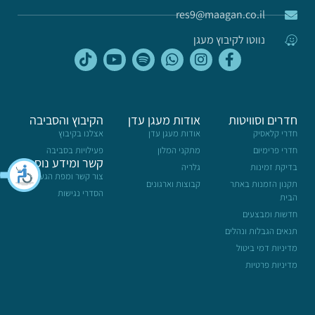
res9@maagan.co.il
נווטו לקיבוץ מעגן
חדרים וסוויטות
אודות מעגן עדן
הקיבוץ והסביבה
חדרי קלאסיק
אודות מעגן עדן
אצלנו בקיבוץ
חדרי פרימיום
מתקני המלון
פעילויות בסביבה
קשר ומידע נוסף
בדיקת זמינות
גלריה
צור קשר ומפת הגעה
תקנון הזמנות באתר
קבוצות וארגונים
הסדרי נגישות
הבית
חדשות ומבצעים
תנאים הגבלות ונהלים
מדיניות דמי ביטול
מדיניות פרטיות