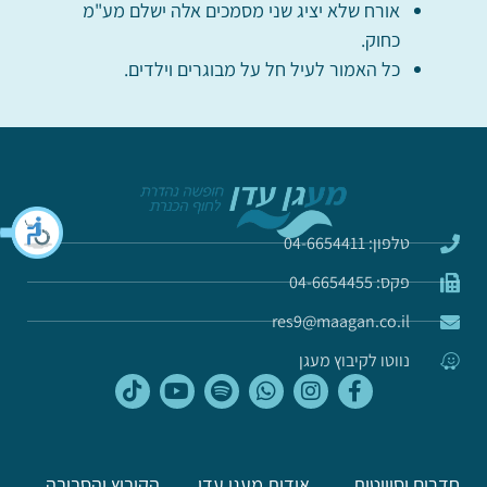
אורח שלא יציג שני מסמכים אלה ישלם מע"מ
כחוק.
כל האמור לעיל חל על מבוגרים וילדים.
טלפון: 04-6654411
פקס: 04-6654455
res9@maagan.co.il
נווטו לקיבוץ מעגן
חדרים וסוויטות
אודות מעגן עדן
הקיבוץ והסביבה