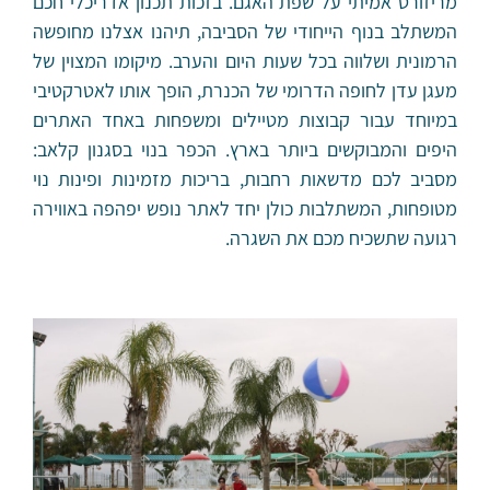
מריזורט אמיתי על שפת האגם. בזכות תכנון אדריכלי חכם
המשתלב בנוף הייחודי של הסביבה, תיהנו אצלנו מחופשה
הרמונית ושלווה בכל שעות היום והערב. מיקומו המצוין של
מעגן עדן לחופה הדרומי של הכנרת, הופך אותו לאטרקטיבי
במיוחד עבור קבוצות מטיילים ומשפחות באחד האתרים
היפים והמבוקשים ביותר בארץ. הכפר בנוי בסגנון קלאב:
מסביב לכם מדשאות רחבות, בריכות מזמינות ופינות נוי
מטופחות, המשתלבות כולן יחד לאתר נופש יפהפה באווירה
רגועה שתשכיח מכם את השגרה.